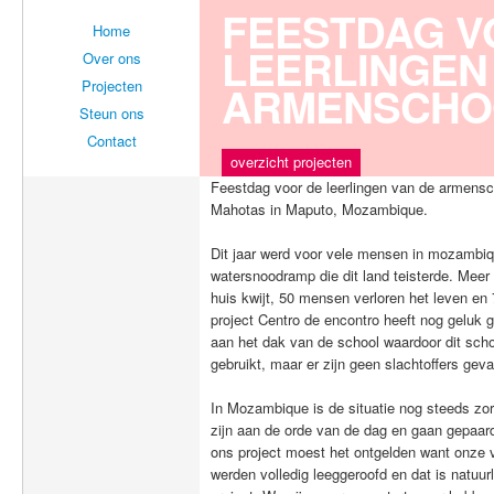
FEESTDAG V
Home
LEERLINGEN
Over ons
Projecten
ARMENSCHOOL
Steun ons
Contact
overzicht projecten
Feestdag voor de leerlingen van de armensch
Mahotas in Maputo, Mozambique.
Dit jaar werd voor vele mensen in mozambi
watersnoodramp die dit land teisterde. Mee
huis kwijt, 50 mensen verloren het leven e
project Centro de encontro heeft nog geluk 
aan het dak van de school waardoor dit sc
gebruikt, maar er zijn geen slachtoffers geva
In Mozambique is de situatie nog steeds zor
zijn aan de orde van de dag en gaan gepaa
ons project moest het ontgelden want onze v
werden volledig leeggeroofd en dat is natuur