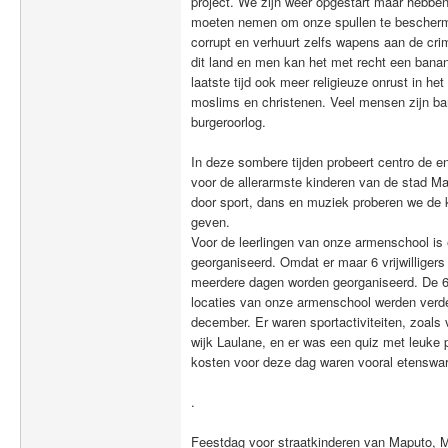
project. We zijn weer opgestart maar hebb
moeten nemen om onze spullen te beschermen.
corrupt en verhuurt zelfs wapens aan de crim
dit land en men kan het met recht een bana
laatste tijd ook meer religieuze onrust in h
moslims en christenen. Veel mensen zijn ba
burgeroorlog.
In deze sombere tijden probeert centro de en
voor de allerarmste kinderen van de stad M
door sport, dans en muziek proberen we de k
geven.
Voor de leerlingen van onze armenschool is 
georganiseerd. Omdat er maar 6 vrijwilligers
meerdere dagen worden georganiseerd. De 65
locaties van onze armenschool werden verde
december. Er waren sportactiviteiten, zoals v
wijk Laulane, en er was een quiz met leuke p
kosten voor deze dag waren vooral etenswar
.
Feestdag voor straatkinderen van Maputo,