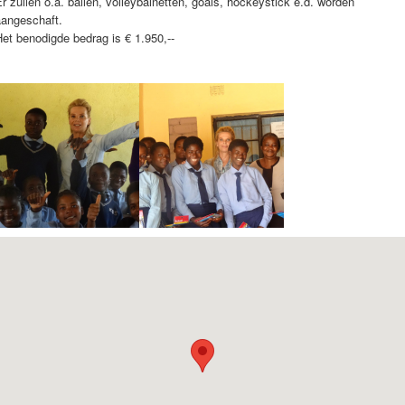
r zullen o.a. ballen, volleybalnetten, goals, hockeystick e.d. worden
aangeschaft.
et benodigde bedrag is € 1.950,--