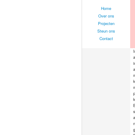
Home
Over ons
Projecten
Steun ons
Contact
a
i
m
m
p
k
B
s
a
n
g