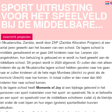
SPORT UITRUSTING
VOOR HET SPEELVELD
BIJ DE MIDDELBARE...
overzicht projecten
In Nkualamziba, Zambia, wordt door ZAP (Zambia Allocation Program) al een
antal jaren gewerkt aan het bouwen van een school. De lagere school is
nmiddels gerealiseerd en er gaan 245 kinderen naar toe. Leraren zijn
aangetrokken, hun behuizing is gebouwd en er wordt nu hard gewerkt aan de
iddelbare school. Dit project wordt in 2020 afgerond. Er zullen dan niet alleen
kinderen die op de Nkualamziba lagere school hebben gezeten naar toe gaan
aar er zullen kinderen uit de hele regio Mumbwa (district zo groot als de
rovincie Utrecht) naar toe komen. In totaal zullen er dan meer dan 900
inderen hier naar school komen.
ij de lagere school heeft
Moments of Joy
al een bijdrage geleverd in het
ponsoren van sport materialen voor het sport- en speelveld. Nu is er behoefte
an een sport- en speelveld voor de middelbare scholieren zodat zij de kleintj
iet onder de voet lopen en hun eigen (grotere) sportartikelen kunnen
ebruiken.