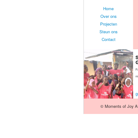
Home
Over ons
Projecten
Steun ons
Contact
S
F
n
g
© Moments of Joy All