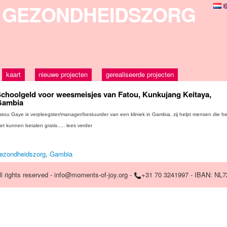
GEZONDHEIDSZORG
kaart
nieuwe projecten
gerealiseerde projecten
choolgeld voor weesmeisjes van Fatou, Kunkujang Keitaya,
Gambia
atou Gaye is verpleegster/manager/bestuurder van een kliniek in Gambia, zij helpt mensen die he
iet kunnen betalen gratis..... lees verder
ezondheidszorg
,
Gambia
 rights reserved - info@moments-of-joy.org -
+31 70 3241997 - IBAN: NL7