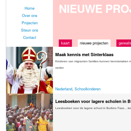
NIEUWE PRO
Home
Over ons
Projecten
Steun ons
Contact
kaart
nieuwe projecten
gereali
Maak kennis met Sinterklaas
Kinderen van migranten families kunnen kennismaken met
verder
Nederland
,
Schoolkinderen
Leesboeken voor lagere scholen in 
Leesboeken voor de lagere school in Burkino Faso....le