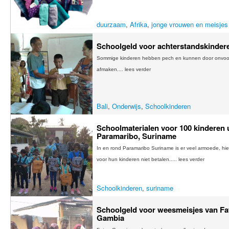
duurzaam
,
Afrika
,
jonge vrouwen en meisjes
Schoolgeld voor achterstandskinderen
Sommige kinderen hebben pech en kunnen door onvoor
afmaken.... lees verder
Bali
,
Onderwijs
,
Schoolkinderen
Schoolmaterialen voor 100 kinderen u
Paramaribo, Suriname
In en rond Paramaribo Suriname is er veel armoede, hi
voor hun kinderen niet betalen..... lees verder
Schoolkinderen
,
suriname
Schoolgeld voor weesmeisjes van Fa
Gambia