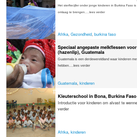
Het sterftecijfer onder jonge kinderen in Burkina Faso i
omlaag te brengen.....lees verder
Afrika
,
Gezondheid
,
burkina faso
Speciaal angepaste melkflessen voor
(hazenlip), Guatemala
Guatemala is een derdewereldland waar kinderen met 
hebben.....lees verder
Guatemala
,
kinderen
Kleuterschool in Bona, Burkina Faso
Introductie voor kinderen om alvast te wenne
verder
Afrika
,
kinderen