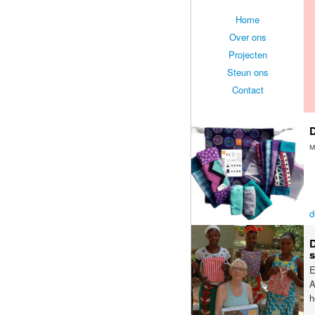
Home
Over ons
Projecten
Steun ons
Contact
D
M
d
D
s
E
A
h