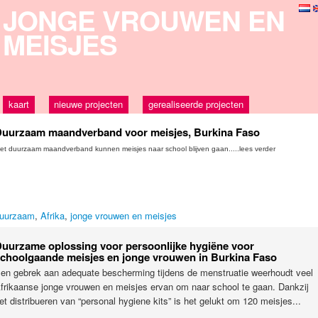
JONGE VROUWEN EN
MEISJES
kaart
nieuwe projecten
gerealiseerde projecten
uurzaam maandverband voor meisjes, Burkina Faso
et duurzaam maandverband kunnen meisjes naar school blijven gaan.....lees verder
uurzaam
,
Afrika
,
jonge vrouwen en meisjes
uurzame oplossing voor persoonlijke hygiëne voor
choolgaande meisjes en jonge vrouwen in Burkina Faso
en gebrek aan adequate bescherming tijdens de menstruatie weerhoudt veel
frikaanse jonge vrouwen en meisjes ervan om naar school te gaan. Dankzij
et distribueren van “personal hygiene kits” is het gelukt om 120 meisjes...