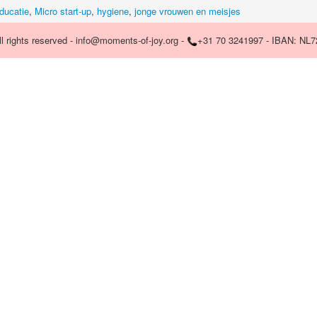
ducatie
,
Micro start-up
,
hygiene
,
jonge vrouwen en meisjes
 rights reserved - info@moments-of-joy.org -
+31 70 3241997 - IBAN: NL7