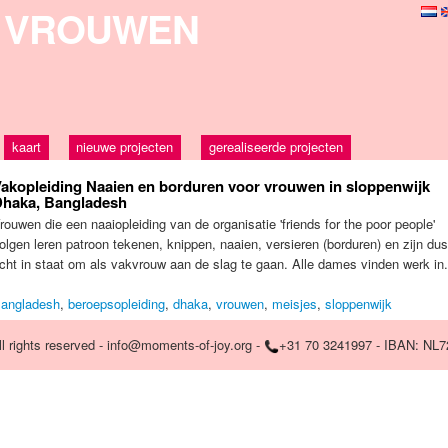
VROUWEN
kaart
nieuwe projecten
gerealiseerde projecten
akopleiding Naaien en borduren voor vrouwen in sloppenwijk
haka, Bangladesh
rouwen die een naaiopleiding van de organisatie 'friends for the poor people'
olgen leren patroon tekenen, knippen, naaien, versieren (borduren) en zijn dus
cht in staat om als vakvrouw aan de slag te gaan. Alle dames vinden werk in.
angladesh
,
beroepsopleiding
,
dhaka
,
vrouwen
,
meisjes
,
sloppenwijk
 rights reserved - info@moments-of-joy.org -
+31 70 3241997 - IBAN: NL7