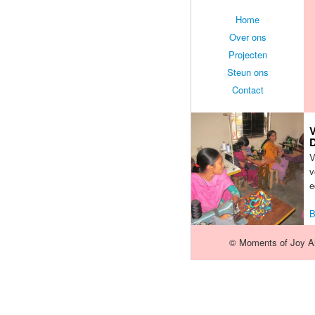
Home
Over ons
Projecten
Steun ons
Contact
V
D
V
v
e
B
© Moments of Joy All