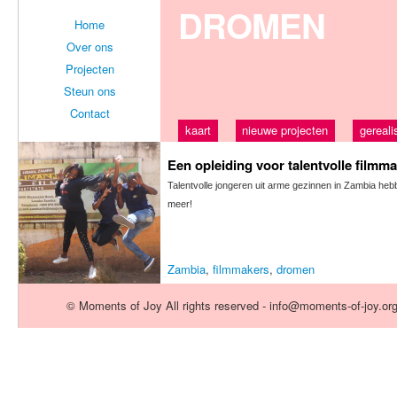
DROMEN
Home
Over ons
Projecten
Steun ons
Contact
kaart
nieuwe projecten
gereali
Een opleiding voor talentvolle filmm
Talentvolle jongeren uit arme gezinnen in Zambia he
meer!
Zambia
,
filmmakers
,
dromen
© Moments of Joy All rights reserved - info@moments-of-joy.or