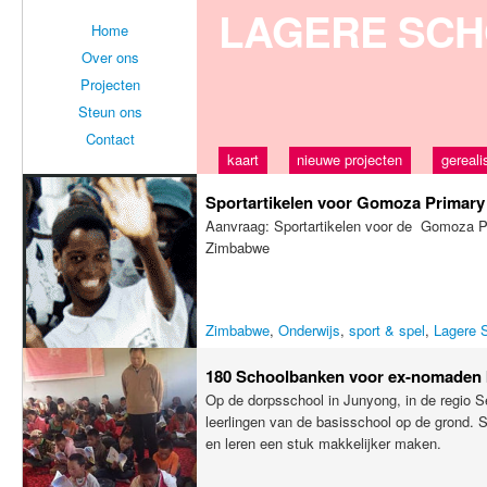
LAGERE SC
Home
Over ons
Projecten
Steun ons
Contact
kaart
nieuwe projecten
gereali
Sportartikelen voor Gomoza Primar
Aanvraag: Sportartikelen voor de Gomoza P
Zimbabwe
Zimbabwe
,
Onderwijs
,
sport & spel
,
Lagere 
180 Schoolbanken voor ex-nomaden k
Op de dorpsschool in Junyong, in de regio Se
leerlingen van de basisschool op de grond.
en leren een stuk makkelijker maken.